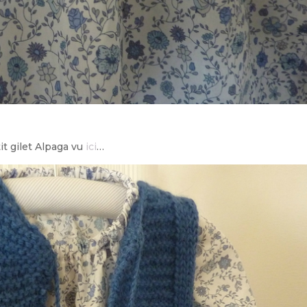
it gilet Alpaga vu
ici
…