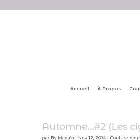
Accueil
À Propos
Cou
Automne…#2 (Les ci
par
By Magalo
|
Nov 12, 2014
|
Couture pour 