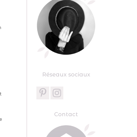
n
Réseaux sociaux
t
Contact
e