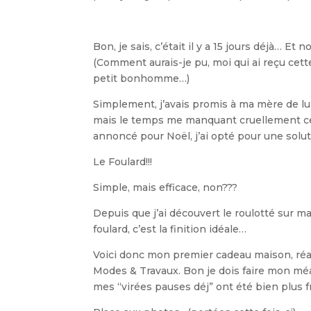
Bon, je sais, c’était il y a 15 jours déjà… Et
(Comment aurais-je pu, moi qui ai reçu cett
petit bonhomme…)
Simplement, j’avais promis à ma mère de lui
mais le temps me manquant cruellement ces j
annoncé pour Noël, j’ai opté pour une solut
Le Foulard!!!
Simple, mais efficace, non???
Depuis que j’ai découvert le roulotté sur ma
foulard, c’est la finition idéale…
Voici donc mon premier cadeau maison, réal
Modes & Travaux. Bon je dois faire mon méa
mes “virées pauses déj” ont été bien plus