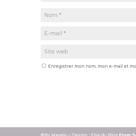
Enregistrer mon nom, mon e-mail et mo
©By Magalo – Design : Elsa du Blog
From S