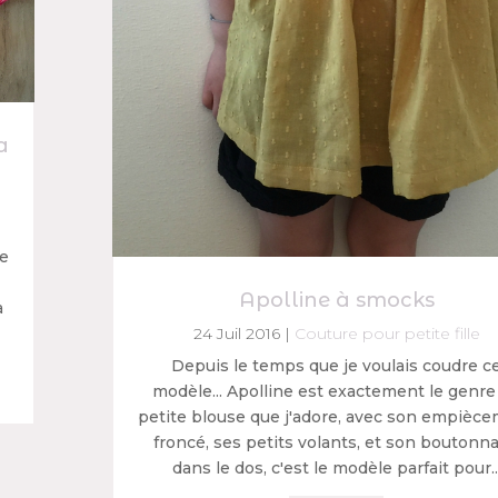
a
le
Apolline à smocks
à
24 Juil 2016
|
Couture pour petite fille
Depuis le temps que je voulais coudre c
modèle... Apolline est exactement le genre
petite blouse que j'adore, avec son empièc
froncé, ses petits volants, et son boutonn
dans le dos, c'est le modèle parfait pour..