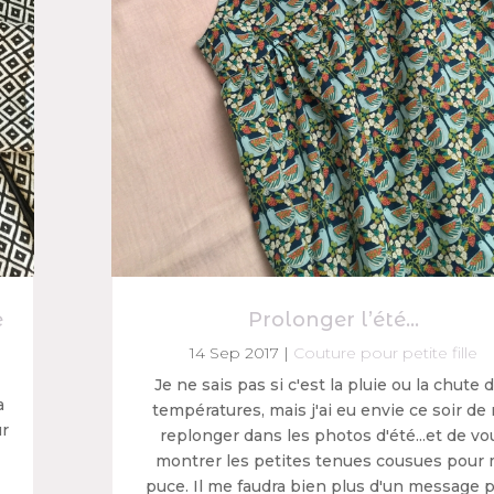
e
Prolonger l’été…
14 Sep 2017
|
Couture pour petite fille
Je ne sais pas si c'est la pluie ou la chute 
a
températures, mais j'ai eu envie ce soir de
ur
replonger dans les photos d'été...et de vo
montrer les petites tenues cousues pour
puce. Il me faudra bien plus d'un message 