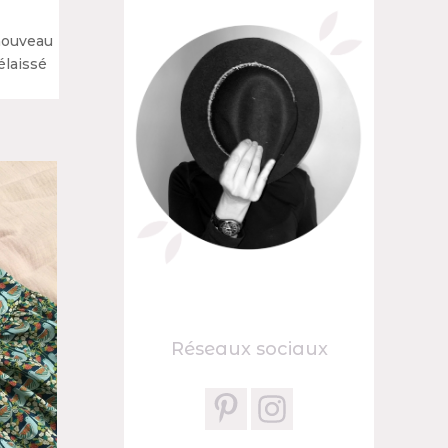
 nouveau
élaissé
Réseaux sociaux