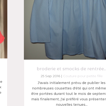
broderie et smocks de rentrée
25 Sep 2016
|
Couture pour petite fille
ce
J'avais initialement prévu de publier les
x
nombreuses cousettes d'été qui ont même
e
être portées durant tout le mois de septem
s
mais finalement, j'ai préféré vous présenter
nouvelles tenues...