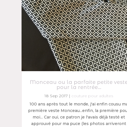
Monceau ou la parfaite petite vest
pour la rentrée…
18 Sep 2017
|
couture pour adultes
100 ans après tout le monde, j'ai enfin cousu m
première veste Monceau...enfin, la première po
moi... Car oui, ce patron je l'avais déjà testé et
approuvé pour ma puce (les photos arriveront