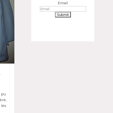
Email
…
 pu
bre,
 les