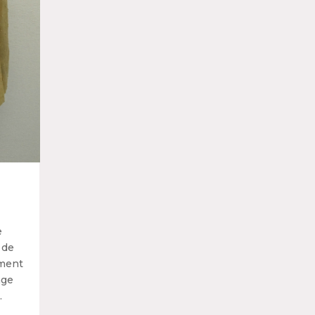
e
 de
ement
age
.