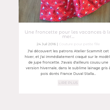
Une froncette pour les vacances à l
mer…
24 Juil 2016
|
Couture pour petite fille
J'ai découvert les patrons Atelier Scammit cet
hiver, et j'ai immédiatement craqué sur le modè
de jupe froncette. J'avais d'ailleurs cousu une
version hivernale, dans le sublime lainage gris 
pois dorés France Duval Stalla...
LIRE PLUS