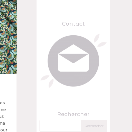
Contact
des
 me
Rechercher
us
 ma
pour